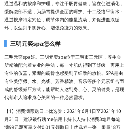
通过温和的按摩和护理，专注于肠胃健康，旨在促进消化，
缓解腹部不适，为肠胃提供全面的呵护。十二经络平衡术：
通过按摩特定穴位，调节体内的能量流动，并促进血液循
环，以达到平衡身心、增强免疫力的效果。
三明元奕spa怎么样
三明元奕spa好。三明元奕spa位于三明市三元区，养生会
所精油配合着专业的手法，每一寸肌肉得到了舒缓，再用上
专业的仪器，紧绷的筋骨也感受到了细致的放松。SPA是由
专业美疗师、水、光线、芳香精油、音乐等多个元素组合而
成的舒缓减压方式，能帮助人达到身、心、灵的健美，是现
代都市人追求身心美容的一种必然需求。
【1】消费满额送日上优选券：2021年6月1日至2021年10
月31日，建设银行瑰me信用卡持卡人持卡消费3笔且每笔
满99元即可享支付0.01元领取日上优选券一张，限量18万