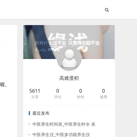
高难度积
站喔。
5611
0
0
0
文章
评论
粉丝
被赞
最近发布
中医养生时间表_中医养生时令 表
中医养生仪_中医多功能养生仪