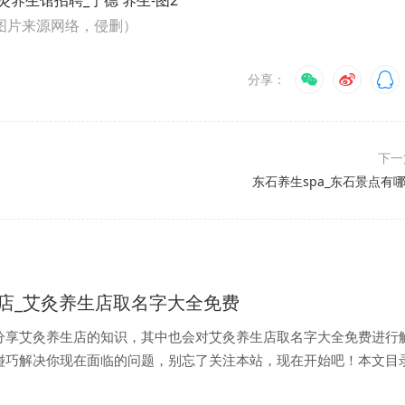
图片来源网络，侵删）
分享：
下
东石养生spa_东石景点有哪
店_艾灸养生店取名字大全免费
分享艾灸养生店的知识，其中也会对艾灸养生店取名字大全免费进行
碰巧解决你现在面临的问题，别忘了关注本站，现在开始吧！本文目
堂艾灸养生会所怎么样啊?有去过的吗?贵不贵啊?想去做艾灸。。...