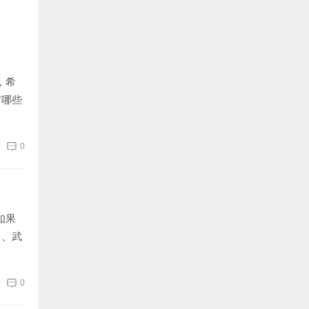
，希
有哪些
0
如果
1、武
0