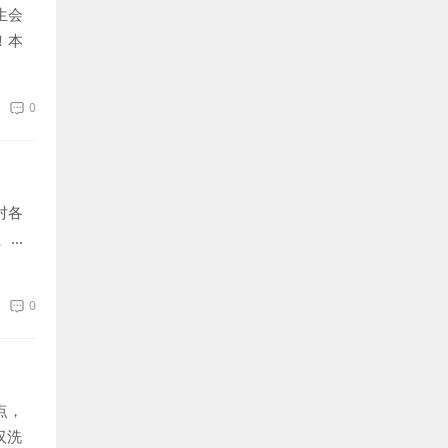
生会
！本
0
对各
..
0
点，
汉洗