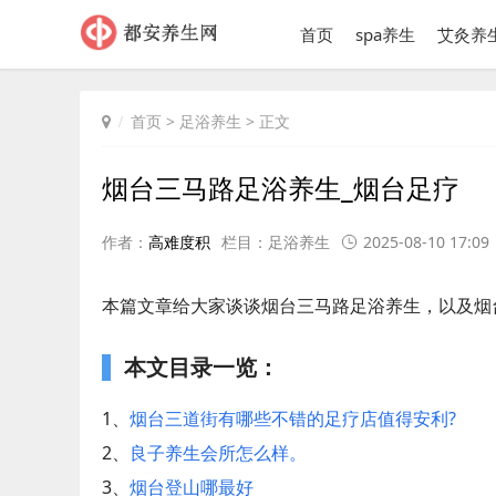
首页
spa养生
艾灸养
首页
>
足浴养生
> 正文
烟台三马路足浴养生_烟台足疗
作者：
高难度积
栏目：
足浴养生
2025-08-10 17:09
本篇文章给大家谈谈烟台三马路足浴养生，以及烟
本文目录一览：
1、
烟台三道街有哪些不错的足疗店值得安利?
2、
良子养生会所怎么样。
3、
烟台登山哪最好