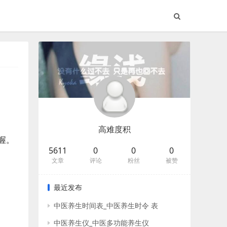
高难度积
喔。
5611
0
0
0
文章
评论
粉丝
被赞
最近发布
中医养生时间表_中医养生时令 表
中医养生仪_中医多功能养生仪