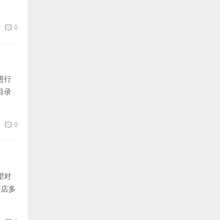
0
进行
目录
0
望对
疗店多